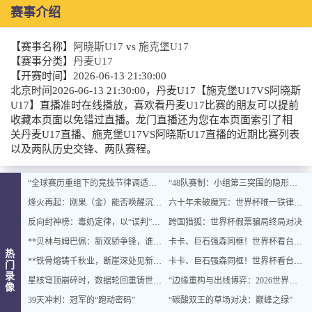
赛事介绍
【赛事名称】
阿晓斯U17
vs
施克堡U17
【赛事分类】
丹麦U17
【开赛时间】
2026-06-13 21:30:00
北京时间2026-06-13 21:30:00，丹麦U17【施克堡U17VS阿晓斯
U17】直播准时在线播放，喜欢看丹麦U17比赛的朋友可以提前
收藏本页面以免错过直播。龙门直播还为您在本页面索引了相
关丹麦U17直播、施克堡U17VS阿晓斯U17直播的近期比赛列表
以及两队历史交锋、两队赛程。
“全球赛历重组下的竞技节律调适：2026世界杯备战体系的拓扑升级路径”
“48队赛制：小组第三突围的隐形及格线”
烽火再起：刚果（金）能否唤醒沉睡的非洲足球雄狮？
六十年未破魔咒：世界杯唯一铁律，谁打破它谁夺冠
反向封神榜：毒奶定律，以“误判”封王
跨国猎狐：世界杯假票骗局终局对决
**贝林与姆巴佩：新双骄争锋，谁主未来十年沉浮？**
卡卡、巨石强森同框！世界杯看台秒变顶流派对
热
**铁骨熔铸千秋业，断崖深处见新天**
卡卡、巨石强森同框！世界杯看台秒变顶流派对
门
录
星核穹顶崩碎时，数据轮回重铸世界杯纪元
“边缘重构与出线博弈：2026世界杯资格争夺的深层逻辑”
像
39天冲刺：冠军的“跑动密码”
“碳酸双王的草场对决：巅峰之绿”