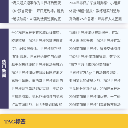
“海关通关速率作为世界杯后勤变量：基于多国海关运作体系的战术评估框架”
2026世界杯扩军规则揭秘：小组第三晋级需要多少分？概率模型全解析
5岁“预言奶音”：开口定乾坤，胜负无悬念
体能“阈值”警报：教练组实时追踪球员脑电极限波动
“绝境破局：48强淘汰赛逆袭的底层逻辑与致胜密码”
乔治娜VS布鲁娜：世界杯太太团巅峰颜值与气场对决，谁更胜一筹？
**2026世界杯更衣区域动线重构：空间效能提升与运行逻辑优化方案**
“48队世界杯淘汰赛新纪元：扩军后的对阵逻辑重塑与晋级路线深度拆解”
欧陆棋局：2026世界杯名额洗牌背后的东西方角力
各大洲博弈升级：2026世界杯扩军名额分配背后的投票权角力
“72小时极限调适：世界杯裁判密集执法周期的体能维护与疲劳对冲策略”
2026美加墨世界杯：智能交通引领城市停车变革
“加时深渊：世界杯绝境中的心理博弈”
“2026世界杯·美加墨智联：数字化重塑赛场未来”
热
基于湿热环境的世界杯运动员核心体温实时监测与自适应预警模型构建
“鼎立三冠·剑指2026美加墨”
门
新
2026世界杯淘汰赛阶段球队驻地区域布局与跨赛区航空运力协同调度策略优化
世界杯官方App半自动越位识别：动画帧率背后的技术密码
闻
高原供氧器：墨西哥世界杯背后的无声英雄
亚洲第九的破局之战：2026世界杯附加赛突围概率全解析
世界杯裁判单场跑动实测：平均12公里的耐力考验
三队同分同净胜球：2026世界杯出线规则终极推演
三狮新引擎：贝林厄姆引领的英格兰世界杯体系重塑
2026美加墨世界杯淘汰赛：十二码线上的生死对决
扩军首演暗战：1/16决赛如何改写北美世界杯的商业版图
2026美加墨世界杯门票转售市场动态与价格趋势研判
TAG标签