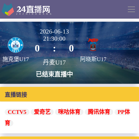
导
航
2026-06-13
21:30:00
0
:
0
施克堡U17
阿晓斯U17
丹麦U17
已结束直播中
直播链接
CCTV5
爱奇艺
咪咕体育
腾讯体育
PP体
育