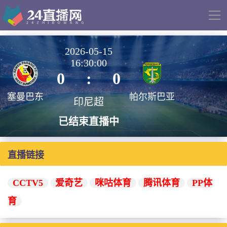
导
航
2026-05-15
16:30:00
0
:
0
塞曼巴东
帕尔斯巴亚
印尼超
已结束直播中
直播链接
CCTV5
爱奇艺
咪咕体育
腾讯体育
PP体
育