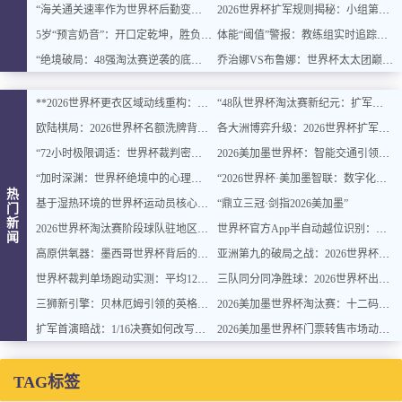
“海关通关速率作为世界杯后勤变量：基于多国海关运作体系的战术评估框架”
2026世界杯扩军规则揭秘：小组第三晋级需要多少分？概率模型全解析
5岁“预言奶音”：开口定乾坤，胜负无悬念
体能“阈值”警报：教练组实时追踪球员脑电极限波动
“绝境破局：48强淘汰赛逆袭的底层逻辑与致胜密码”
乔治娜VS布鲁娜：世界杯太太团巅峰颜值与气场对决，谁更胜一筹？
**2026世界杯更衣区域动线重构：空间效能提升与运行逻辑优化方案**
“48队世界杯淘汰赛新纪元：扩军后的对阵逻辑重塑与晋级路线深度拆解”
欧陆棋局：2026世界杯名额洗牌背后的东西方角力
各大洲博弈升级：2026世界杯扩军名额分配背后的投票权角力
“72小时极限调适：世界杯裁判密集执法周期的体能维护与疲劳对冲策略”
2026美加墨世界杯：智能交通引领城市停车变革
“加时深渊：世界杯绝境中的心理博弈”
“2026世界杯·美加墨智联：数字化重塑赛场未来”
热
基于湿热环境的世界杯运动员核心体温实时监测与自适应预警模型构建
“鼎立三冠·剑指2026美加墨”
门
新
2026世界杯淘汰赛阶段球队驻地区域布局与跨赛区航空运力协同调度策略优化
世界杯官方App半自动越位识别：动画帧率背后的技术密码
闻
高原供氧器：墨西哥世界杯背后的无声英雄
亚洲第九的破局之战：2026世界杯附加赛突围概率全解析
世界杯裁判单场跑动实测：平均12公里的耐力考验
三队同分同净胜球：2026世界杯出线规则终极推演
三狮新引擎：贝林厄姆引领的英格兰世界杯体系重塑
2026美加墨世界杯淘汰赛：十二码线上的生死对决
扩军首演暗战：1/16决赛如何改写北美世界杯的商业版图
2026美加墨世界杯门票转售市场动态与价格趋势研判
TAG标签