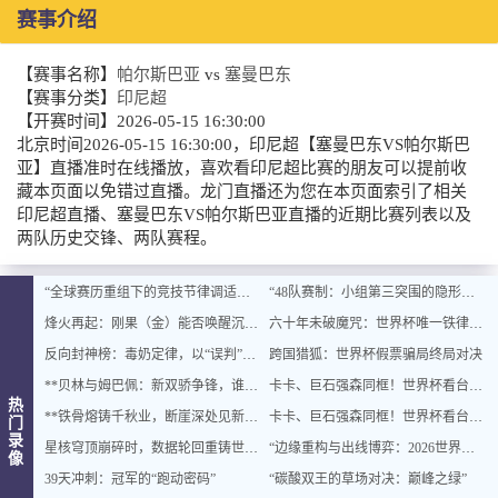
赛事介绍
【赛事名称】
帕尔斯巴亚
vs
塞曼巴东
【赛事分类】
印尼超
【开赛时间】
2026-05-15 16:30:00
北京时间2026-05-15 16:30:00，印尼超【塞曼巴东VS帕尔斯巴
亚】直播准时在线播放，喜欢看印尼超比赛的朋友可以提前收
藏本页面以免错过直播。龙门直播还为您在本页面索引了相关
印尼超直播、塞曼巴东VS帕尔斯巴亚直播的近期比赛列表以及
两队历史交锋、两队赛程。
“全球赛历重组下的竞技节律调适：2026世界杯备战体系的拓扑升级路径”
“48队赛制：小组第三突围的隐形及格线”
烽火再起：刚果（金）能否唤醒沉睡的非洲足球雄狮？
六十年未破魔咒：世界杯唯一铁律，谁打破它谁夺冠
反向封神榜：毒奶定律，以“误判”封王
跨国猎狐：世界杯假票骗局终局对决
**贝林与姆巴佩：新双骄争锋，谁主未来十年沉浮？**
卡卡、巨石强森同框！世界杯看台秒变顶流派对
热
**铁骨熔铸千秋业，断崖深处见新天**
卡卡、巨石强森同框！世界杯看台秒变顶流派对
门
录
星核穹顶崩碎时，数据轮回重铸世界杯纪元
“边缘重构与出线博弈：2026世界杯资格争夺的深层逻辑”
像
39天冲刺：冠军的“跑动密码”
“碳酸双王的草场对决：巅峰之绿”