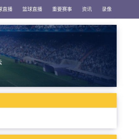
球直播
篮球直播
重要赛事
资讯
录像
云