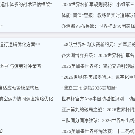
运作体系的战术评估框架”
2026世界杯扩军规则揭秘：小组第
体能“阈值”警报：教练组实时追踪球
”
乔治娜VS布鲁娜：世界杯太太团巅
运行逻辑优化方案**
“48队世界杯淘汰赛新纪元：扩军后
各大洲博弈升级：2026世界杯扩军
能维护与疲劳对冲策略”
2026美加墨世界杯：智能交通引领
“2026世界杯·美加墨智联：数字化重
自适应预警模型构建
“鼎立三冠·剑指2026美加墨”
区航空运力协同调度策略优化
世界杯官方App半自动越位识别：动
亚洲第九的破局之战：2026世界杯
三队同分同净胜球：2026世界杯出
塑
2026美加墨世界杯淘汰赛：十二码