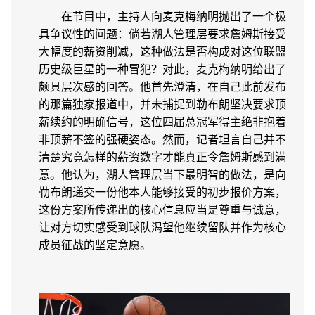
在节目中，主持人向麦克梅纳明抛出了一个极
具争议性的问题：倘若湖人管理层要求詹姆斯接受
大幅度的薪资削减，这种做法是否构成对这位联盟
历史级巨星的一种冒犯？对此，麦克梅纳明给出了
颇具层次感的回答。他首先澄清，在自己此前发布
的那篇独家报道中，并未捕捉到勒布朗坚决要求顶
薪续约的明确信号，这位四届总冠军得主绝非抱着
非顶薪不签的强硬姿态。然而，记者坦言自己并不
清楚究竟怎样的薪资数字才能真正令詹姆斯感到满
意。他认为，湖人管理层当下最明智的做法，是向
勒布朗递交一份他本人能够接受的初步报价方案，
这份方案所传递出的核心信息应当是尊重与诚意，
让对方切实感受到球队渴望他继续留队并作为核心
成员征战的坚定意愿。