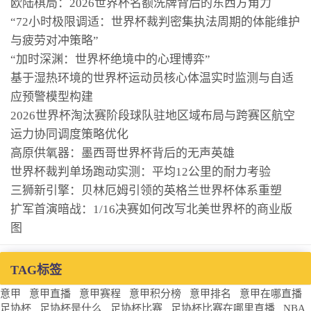
欧陆棋局：2026世界杯名额洗牌背后的东西方角力
“72小时极限调适：世界杯裁判密集执法周期的体能维护
与疲劳对冲策略”
“加时深渊：世界杯绝境中的心理博弈”
基于湿热环境的世界杯运动员核心体温实时监测与自适
应预警模型构建
2026世界杯淘汰赛阶段球队驻地区域布局与跨赛区航空
运力协同调度策略优化
高原供氧器：墨西哥世界杯背后的无声英雄
世界杯裁判单场跑动实测：平均12公里的耐力考验
三狮新引擎：贝林厄姆引领的英格兰世界杯体系重塑
扩军首演暗战：1/16决赛如何改写北美世界杯的商业版
图
TAG标签
意甲
意甲直播
意甲赛程
意甲积分榜
意甲排名
意甲在哪直播
足协杯
足协杯是什么
足协杯比赛
足协杯比赛在哪里直播
NBA