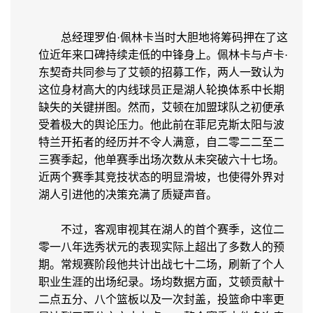
总经理罗伯·佩林卡当时大胆地将筹码押在了这
位近年来口碑持续走低的中锋身上。佩林卡与卢卡·
东契奇共同参与了艾顿的招募工作，两人一致认为
这位身材高大的内线球员正是湖人轮换体系中长期
缺失的关键拼图。然而，艾顿在加盟球队之初便承
受着极大的舆论压力。他此前在菲尼克斯太阳与波
特兰开拓者的经历并不令人满意，自二零二二至二
三赛季起，他单赛季出场次数从未突破六十七场。
近两个赛季其竞技状态的明显滑坡，也使得外界对
湖人引进他的决策充满了质疑声音。
不过，客观审视其在湖人的首个赛季，这位二
零一八年选秀状元的表现实际上超出了多数人的预
期。常规赛阶段他共计出战七十二场，刷新了个人
职业生涯的出场纪录。场均数据方面，艾顿贡献十
二点五分、八个篮板以及一次封盖，投篮命中率更